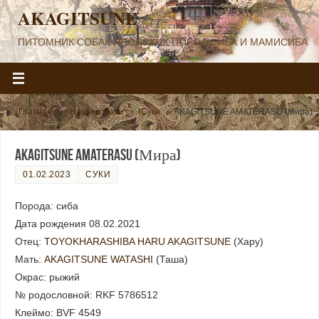
AKAGITSUNE
ПИТОМНИК СОБАК ЯПОНСКИХ ПОРОД СИБА И МАМИСИБА
Главная
»
Наши собаки
»
Суки
»
AKAGITSUNE AMATERASU (Мира)
AKAGITSUNE AMATERASU (Мира)
01.02.2023
СУКИ
Порода: сиба
Дата рождения 08.02.2021
Отец:
TOYOKHARASHIBA HARU AKAGITSUNE
(Хару)
Мать:
AKAGITSUNE WATASHI
(Таша)
Окрас: рыжий
№ родословной: RKF 5786512
Клеймо: BVF 4549