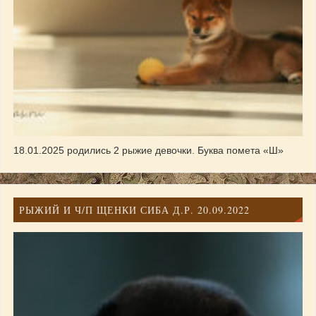
18.01.2025 родились 2 рыжие девочки. Буква помета «Ш»
РЫЖИЙ И Ч/П ЩЕНКИ СИБА Д.Р. 20.09.2022