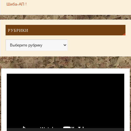
Шиба-АП !
РУБРИКИ
Видеоплеер