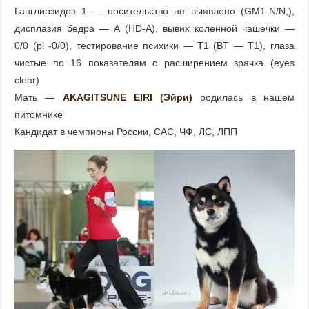
Ганглиозидоз 1 — носительство не выявлено (GM1-N/N,),
дисплазия бедра — А (HD-A), вывих коленной чашечки —
0/0 (pl -0/0), тестирование психики — Т1 (BT — T1), глаза
чистые по 16 показателям с расширением зрачка (eyes
clear)
Мать —
AKAGITSUNE EIRI (Эйри)
родилась в нашем
питомнике
Кандидат в чемпионы России, САС, ЧФ, ЛС, ЛПП