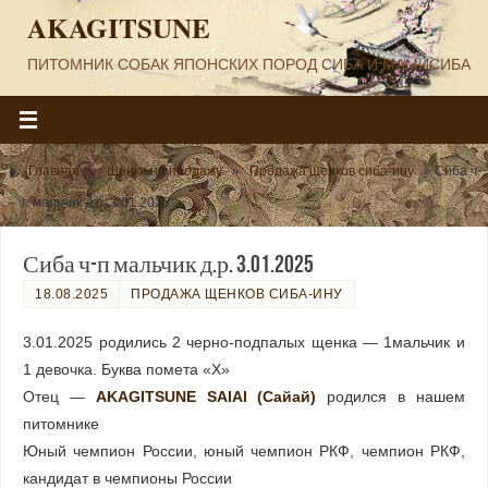
AKAGITSUNE
ПИТОМНИК СОБАК ЯПОНСКИХ ПОРОД СИБА И МАМИСИБА
Главная
»
Щенки на продажу
»
Продажа щенков сиба-ину
»
Сиба ч-
п мальчик д.р. 3.01.2025
Сиба ч-п мальчик д.р. 3.01.2025
18.08.2025
ПРОДАЖА ЩЕНКОВ СИБА-ИНУ
3.01.2025 родились 2 черно-подпалых щенка — 1мальчик и
1 девочка. Буква помета «Х»
Отец —
AKAGITSUNE SAIAI (Сайай)
родился в нашем
питомнике
Юный чемпион России, юный чемпион РКФ, чемпион РКФ,
кандидат в чемпионы России