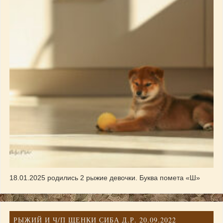
18.01.2025 родились 2 рыжие девочки. Буква помета «Ш»
РЫЖИЙ И Ч/П ЩЕНКИ СИБА Д.Р. 20.09.2022