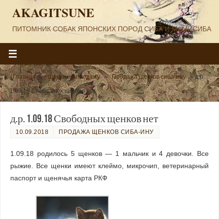
AKAGITSUNE
ПИТОМНИК СОБАК ЯПОНСКИХ ПОРОД СИБА И МАМИСИБА
Главная
»
Щенки на продажу
»
Продажа щенков сиба-ину
»
д.р.
1.09.18 Свободных щенков нет
д.р. 1.09.18 Свободных щенков нет
10.09.2018
ПРОДАЖА ЩЕНКОВ СИБА-ИНУ
1.09.18 родилось 5 щенков — 1 мальчик и 4 девочки. Все
рыжие. Все щенки имеют клеймо, микрочип, ветеринарный
паспорт и щенячья карта РКФ