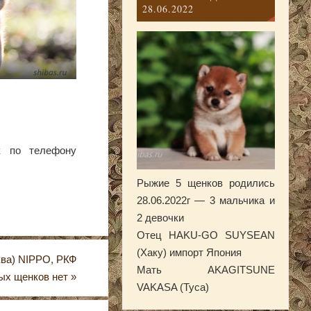
28.06.2022
к по телефону
Рыжие 5 щенков родились
28.06.2022г — 3 мальчика и
2 девочки
Отец HAKU-GO SUYSEAN
(Хаку) импорт Япония
сква) NIPPO, РКФ
Мать AKAGITSUNE
ых щенков нет
»
VAKASA (Туса)