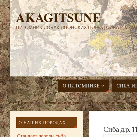
AKAGITSUNE
ПИТОМНИК СОБАК ЯПОНСКИХ ПОРОД СИБА И МАМ
О ПИТОМНИКЕ
СИБА-И
Главная
»
Щенки на продажу
»
Продажа щенков сиба-
О НАШИХ ПОРОДАХ
Сиба д.р. 
Стандарт породы сиба