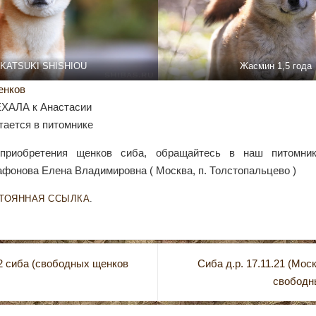
KATSUKI SHISHIOU
Жасмин 1,5 года
енков
ЕХАЛА к Анастасии
тается в питомнике
приобретения щенков сиба, обращайтесь в наш питомни
афонова Елена Владимировна ( Москва, п. Толстопальцево )
ТОЯННАЯ ССЫЛКА
.
22 сиба (свободных щенков
Сиба д.р. 17.11.21 (Мо
свободн