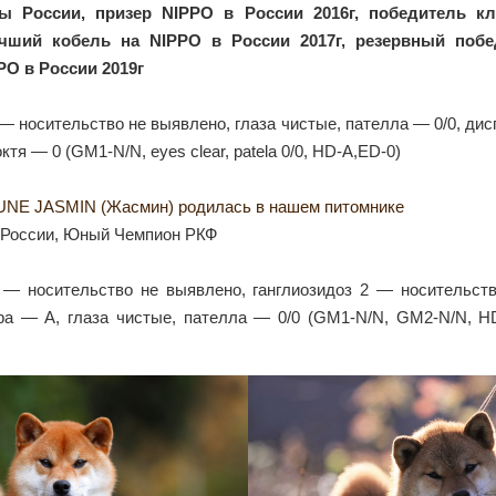
ы России, призер NIPPO в России 2016г, победитель к
чший кобель на NIPPO в России 2017г, резервный побе
PO в России 2019г
 — носительство не выявлено, глаза чистые, пателла — 0/0, ди
ктя — 0 (GM1-N/N, eyes clear, patela 0/0, HD-A,ED-0)
NE JASMIN (Жасмин) родилась в нашем питомнике
России, Юный Чемпион РКФ
1 — носительство не выявлено, ганглиозидоз 2 — носительств
ра — А, глаза чистые, пателла — 0/0 (GM1-N/N, GM2-N/N, HD-