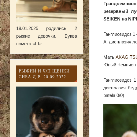
Грандчемпион
резервный лу
SEIKEN на NIP
18.01.2025 родились 2
Ганглиозидоз 1
рыжие девочки. Буква
А, дисплазия ло
помета «Ш»
Мать
AKAGITSU
Юный Чемпион 
РЫЖИЙ И Ч/П ЩЕНКИ
СИБА Д.Р. 20.09.2022
Ганглиозидоз 
дисплазия бед
patela 0/0)