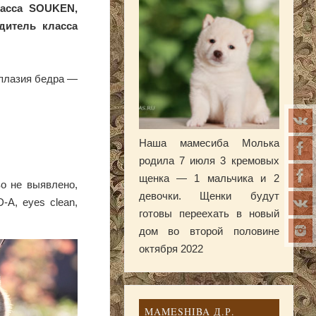
ласса SOUKEN,
дитель класса
сплазия бедра —
Наша мамесиба Молька
родила 7 июля 3 кремовых
щенка — 1 мальчика и 2
о не выявлено,
девочки. Щенки будут
A, eyes clean,
готовы переехать в новый
дом во второй половине
октября 2022
MAMESHIBA Д.Р.