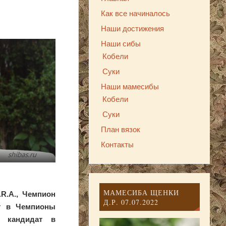
Как все начиналось
Наши достижения
Наши сибы
Кобели
Суки
Наши мамесибы
Кобели
Суки
План вязок
Контакты
МАМЕСИБА ЩЕНКИ
R.A., Чемпион
Д.Р. 07.07.2022
ат в Чемпионы
, кандидат в