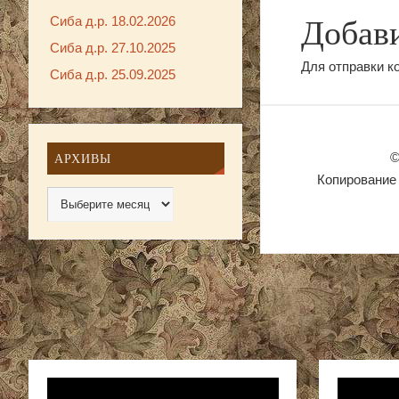
Сиба д.р. 18.02.2026
Добав
Сиба д.р. 27.10.2025
Для отправки 
Сиба д.р. 25.09.2025
©
АРХИВЫ
Копирование 
Видеоплеер
Видеопле