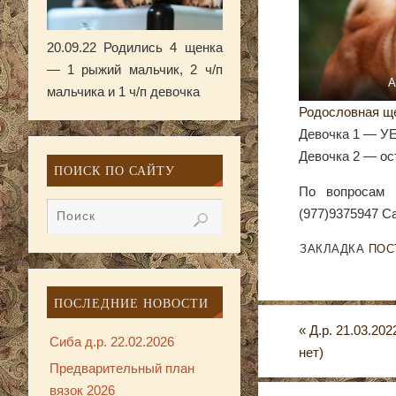
20.09.22 Родились 4 щенка
— 1 рыжий мальчик, 2 ч/п
A
мальчика и 1 ч/п девочка
Родословная щ
Девочка 1 — У
Девочка 2 — ос
ПОИСК ПО САЙТУ
По вопросам 
(977)9375947 С
ЗАКЛАДКА
ПОС
ПОСЛЕДНИЕ НОВОСТИ
«
Д.р. 21.03.20
Сиба д.р. 22.02.2026
нет)
Предварительный план
вязок 2026