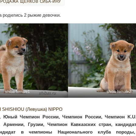
ПРОДАЖА ЩЕНКОВ СИБА-ИНУ
да родились 2 рыжие девочки.
shiba-female1
shiba-female2
 SHISHIOU (Левушка) NIPPO
,
Юный Чемпион России, Чемпион России, Чемпион K.U.
, Армении, Грузии, Чемпион Кавказских стран, кандид
андидат в чемпионы Национального клуба породы