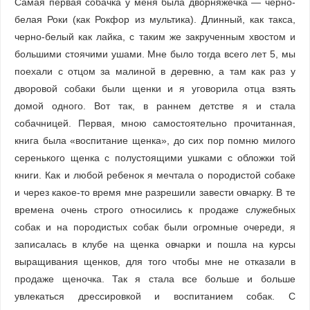
Самая первая собачка у меня была дворняжечка — черно-
белая Роки (как Рокфор из мультика). Длинный, как такса,
черно-белый как лайка, с таким же закрученным хвостом и
большими стоячими ушами. Мне было тогда всего лет 5, мы
поехали с отцом за малиной в деревню, а там как раз у
дворовой собаки были щенки и я уговорила отца взять
домой одного. Вот так, в раннем детстве я и стала
собачницей. Первая, мною самостоятельно прочитанная,
книга была «воспитание щенка», до сих пор помню милого
серенького щенка с полустоящими ушками с обложки той
книги. Как и любой ребенок я мечтала о породистой собаке
и через какое-то время мне разрешили завести овчарку. В те
времена очень строго относились к продаже служебных
собак и на породистых собак были огромные очереди, я
записалась в клубе на щенка овчарки и пошла на курсы
выращивания щенков, для того чтобы мне не отказали в
продаже щеночка. Так я стала все больше и больше
увлекаться дрессировкой и воспитанием собак. С