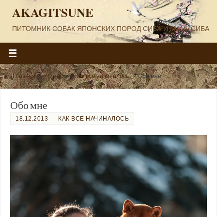
AKAGITSUNE
ПИТОМНИК СОБАК ЯПОНСКИХ ПОРОД СИБА И МАМИСИБА
Главная
»
О нас
»
Как все начиналось
»
Обо мне
Обо мне
18.12.2013
КАК ВСЕ НАЧИНАЛОСЬ