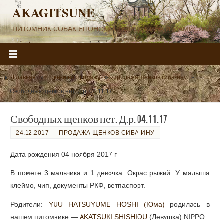
AKAGITSUNE
ПИТОМНИК СОБАК ЯПОНСКИХ ПОРОД СИБА И МАМИСИБА
Главная
»
Щенки на продажу
»
Продажа щенков сиба-ину
»
Свободных щенков нет. Д.р. 04.11.17
Свободных щенков нет. Д.р. 04.11.17
24.12.2017
ПРОДАЖА ЩЕНКОВ СИБА-ИНУ
Дата рождения 04 ноября 2017 г
В помете 3 мальчика и 1 девочка. Окрас рыжий. У малыша
клеймо, чип, документы РКФ, ветпаспорт.
Родители:
YUU HATSUYUME HOSHI (Юма)
родилась в
нашем питомнике —
AKATSUKI SHISHIOU
(Левушка) NIPPO