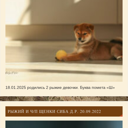
18.01.2025 родились 2 рыжие девочки. Буква помета «Ш»
РЫЖИЙ И Ч/П ЩЕНКИ СИБА Д.Р. 20.09.2022