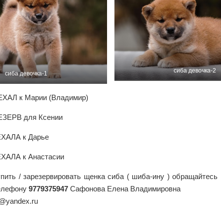
сиба девочка-2
сиба девочка-1
ЕХАЛ к Марии (Владимир)
ЕЗЕРВ для Ксении
ЕХАЛА к Дарье
ЕХАЛА к Анастасии
пить / зарезервировать щенка сиба ( шиба-ину ) обращайтесь
телефону
9779375947
Сафонова Елена Владимировна
s@yandex.ru