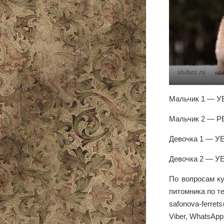
Мальчик 1 — У
Мальчик 2 — Р
Девочка 1 — У
Девочка 2 — У
По вопросам ку
питомника по 
safonova-ferret
Viber, WhatsApp