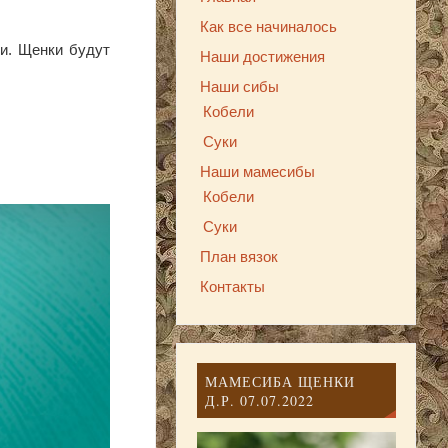
Как все начиналось
и. Щенки будут
Наши достижения
Наши сибы
Кобели
Суки
Наши мамесибы
Кобели
Суки
План вязок
Контакты
МАМЕСИБА ЩЕНКИ
Д.Р. 07.07.2022