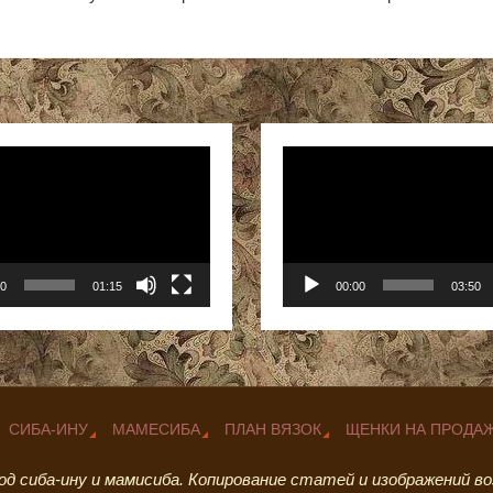
ер
Видеоплеер
00
01:15
00:00
03:50
СИБА-ИНУ
МАМЕСИБА
ПЛАН ВЯЗОК
ЩЕНКИ НА ПРОДА
ород сиба-ину и мамисиба. Копирование статей и изображений