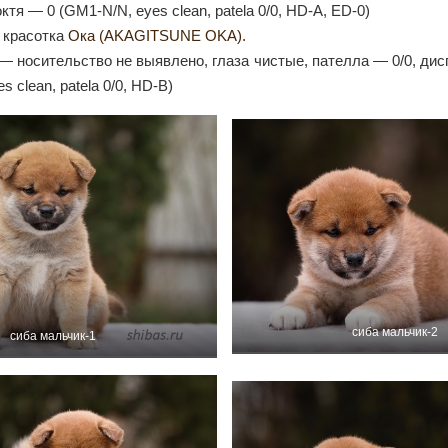
ктя — 0 (GM1-N/N, eyes clean, patela 0/0, HD-A, ED-0)
 красотка
Ока (AKAGITSUNE OKA).
 — носительство не выявлено, глаза чистые, пателла — 0/0, ди
s clean, patela 0/0, HD-В)
сиба мальчик-2
сиба мальчик-1