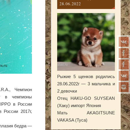
28.06.2022
Рыжие 5 щенков родились
28.06.2022г — 3 мальчика и
R.A., Чемпион
2 девочки
ат в чемпионы
Отец HAKU-GO SUYSEAN
NIPPO в России
(Хаку) импорт Япония
 России 2017г,
Мать AKAGITSUNE
VAKASA (Туса)
сплазия бедра —