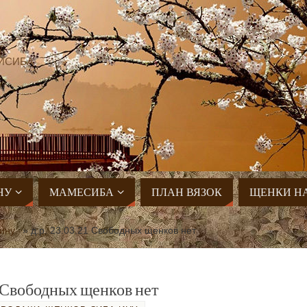
ИСИБА
НУ
МАМЕСИБА
ПЛАН ВЯЗОК
ЩЕНКИ Н
ину
»
д.р. 23.03.21 Свободных щенков нет
.21 Свободных щенков нет