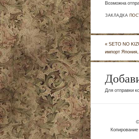
Возможна отпра
ЗАКЛАДКА
ПОС
«
SETO NO KIZ
импорт Япония,
Добав
Для отправки 
©
Копирование 