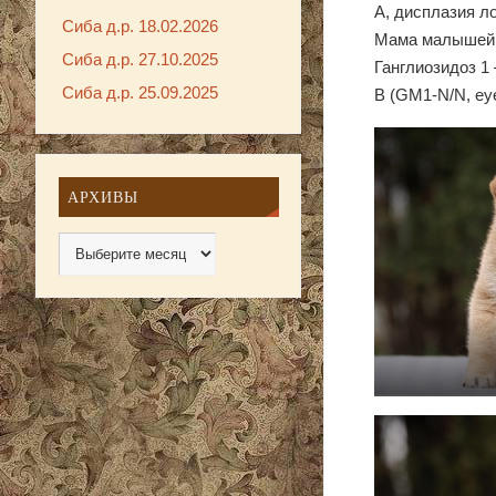
А, дисплазия ло
Сиба д.р. 18.02.2026
Мама малышей
Сиба д.р. 27.10.2025
Ганглиозидоз 1
Сиба д.р. 25.09.2025
В (GM1-N/N, eye
АРХИВЫ