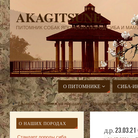
AKAGITSUNE
ПИТОМНИК СОБАК ЯПОНСКИХ ПОРОД СИБА И МАМ
О ПИТОМНИКЕ
СИБА-И
Главная
»
Щенки на продажу
»
Продажа щенков сиба-
О НАШИХ ПОРОДАХ
д.р. 23.03
Стандарт породы сиба