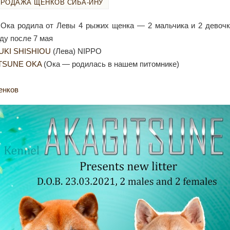
ПРОДАЖА ЩЕНКОВ СИБА-ИНУ
 Ока родила от Левы 4 рыжих щенка — 2 мальчика и 2 девочк
зду после 7 мая
UKI SHISHIOU
(Лева) NIPPO
TSUNE OKA
(Ока — родилась в нашем питомнике)
енков