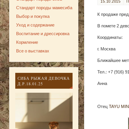
15.10.2015
Стандарт породы мамесиба
К продаже пред
Выбор и покупка
Уход и содержание
В помете 2 дев
Воспитание и дрессировка
Координаты:
Кормление
г. Москва
Все о выставках
Ближайшее мет
Тел.: +7 (916) 9
СИБА РЫЖАЯ ДЕВОЧКА
Д.Р.18.01.25
Анна
Отец
TAYU MIN