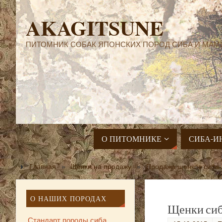
AKAGITSUNE
ПИТОМНИК СОБАК ЯПОНСКИХ ПОРОД СИБА И МАМ
О ПИТОМНИКЕ
СИБА-И
Главная
»
Щенки на продажу
»
Продажа щенков сиба-
О НАШИХ ПОРОДАХ
Щенки сиб
Стандарт породы сиба