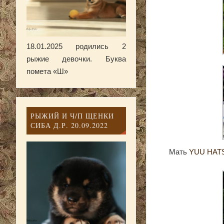
18.01.2025 родились 2
рыжие девочки. Буква
помета «Ш»
РЫЖИЙ И Ч/П ЩЕНКИ
СИБА Д.Р. 20.09.2022
Мать
YUU HAT