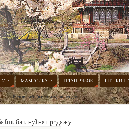
ИСИБА
НУ
МАМЕСИБА
ПЛАН ВЯЗОК
ЩЕНКИ Н
ину
»
Щенки сиба (шиба-ину) на продажу
а (шиба-ину) на продажу