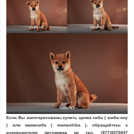
сиба м1
сиба м2
сиба м3
Если Вы заинтересованы купить щенка сиба ( шиба-ину
) или мамисиба ( mameshiba ), обращайтесь к
руководителю питомника по тел. (977)9375947