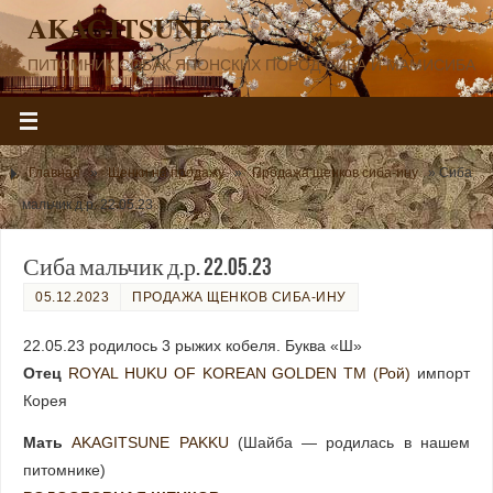
AKAGITSUNE
ПИТОМНИК СОБАК ЯПОНСКИХ ПОРОД СИБА И МАМИСИБА
Главная
»
Щенки на продажу
»
Продажа щенков сиба-ину
»
Сиба
мальчик д.р. 22.05.23
Сиба мальчик д.р. 22.05.23
05.12.2023
ПРОДАЖА ЩЕНКОВ СИБА-ИНУ
22.05.23 родилось 3 рыжих кобеля. Буква «Ш»
Отец
ROYAL HUKU OF KOREAN GOLDEN TM (Рой)
импорт
Корея
Мать
AKAGITSUNE PAKKU
(Шайба — родилась в нашем
питомнике)