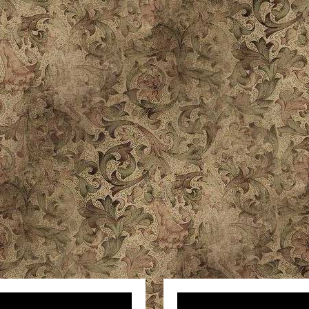
ер
Видеоплеер