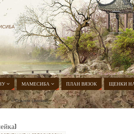
ИСИБА
НУ
МАМЕСИБА
ПЛАН ВЯЗОК
ЩЕНКИ Н
овка
»
Слалом (змейка)
ейка)