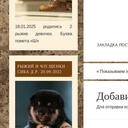
18.01.2025 родились 2
рыжие девочки. Буква
помета «Ш»
ЗАКЛАДКА
ПОС
РЫЖИЙ И Ч/П ЩЕНКИ
«
Показываем 
СИБА Д.Р. 20.09.2022
Добав
Для отправки 