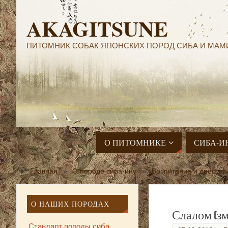
AKAGITSUNE
ПИТОМНИК СОБАК ЯПОНСКИХ ПОРОД СИБА И МАМ
О ПИТОМНИКЕ
СИБА-И
Главная
»
О породе сиба-ину
»
Воспитание и дрессир
О НАШИХ ПОРОДАХ
Слалом (зм
Стандарт породы сиба