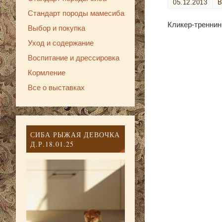
05.12.2013
Стандарт породы мамесиба
Кликер-треннин
Выбор и покупка
Уход и содержание
Воспитание и дрессировка
Кормление
Все о выставках
СИБА РЫЖАЯ ДЕВОЧКА
Д.Р.18.01.25