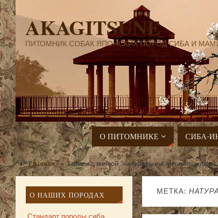
AKAGITSUNE
ПИТОМНИК СОБАК ЯПОНСКИХ ПОРОД СИБА И МАМ
О ПИТОМНИКЕ
СИБА-И
Главная
»
Записи с меткой "натуральное питание собак"
МЕТКА:
НАТУР
О НАШИХ ПОРОДАХ
Стандарт породы сиба