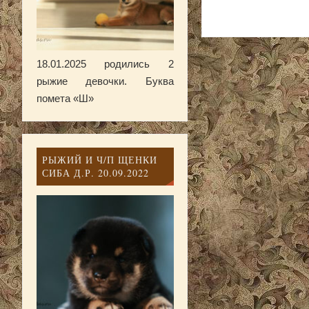
18.01.2025 родились 2
рыжие девочки. Буква
помета «Ш»
РЫЖИЙ И Ч/П ЩЕНКИ
СИБА Д.Р. 20.09.2022