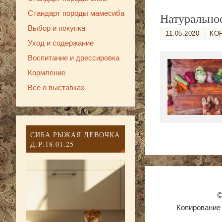
Стандарт породы мамесиба
Натуральное
Выбор и покупка
11.05.2020
КО
Уход и содержание
Воспитание и дрессировка
Кормление
Все о выставках
СИБА РЫЖАЯ ДЕВОЧКА
Д.Р.18.01.25
©
Копирование 