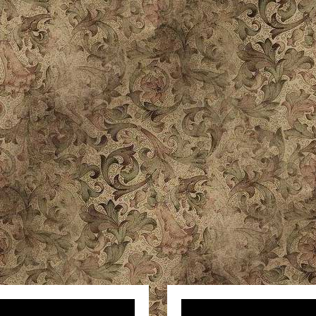
ер
Видеоплеер