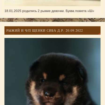
18.01.2025 родились 2 рыжие девочки. Буква помета «Ш»
РЫЖИЙ И Ч/П ЩЕНКИ СИБА Д.Р. 20.09.2022