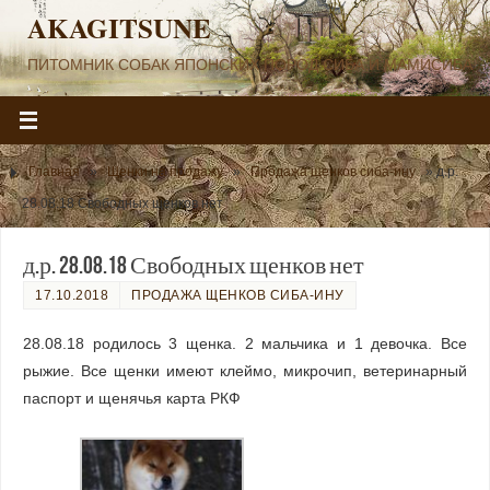
AKAGITSUNE
ПИТОМНИК СОБАК ЯПОНСКИХ ПОРОД СИБА И МАМИСИБА
Главная
»
Щенки на продажу
»
Продажа щенков сиба-ину
»
д.р.
28.08.18 Свободных щенков нет
д.р. 28.08.18 Свободных щенков нет
17.10.2018
ПРОДАЖА ЩЕНКОВ СИБА-ИНУ
28.08.18 родилось 3 щенка. 2 мальчика и 1 девочка. Все
рыжие. Все щенки имеют клеймо, микрочип, ветеринарный
паспорт и щенячья карта РКФ