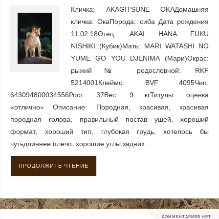
Кличка: AKAGITSUNE OKAДомашняя
кличка: ОкаПорода: сиба Дата рождения
11.02.18Отец: AKAI HANA FUKU
NISHIKI (Кубик)Мать: MARI WATASHI NO
YUME GO YOU DJENIMA (Мари)Окрас:
рыжий№ родословной: RKF
5214001Клеймо: BVF 4095Чип:
643094800034556Рост: 37Вес: 9 кгТитулы: оценка
«отлично» Описание: Породная, красивая, красивая
породная голова, правильный постав ушей, хороший
формат, хороший тип, глубокая грудь, хотелось бы
чутьдлиннее плечо, хорошие углы задних…
ПРОДОЛЖИТЬ ЧТЕНИЕ
КОММЕНТАРИЕВ НЕТ