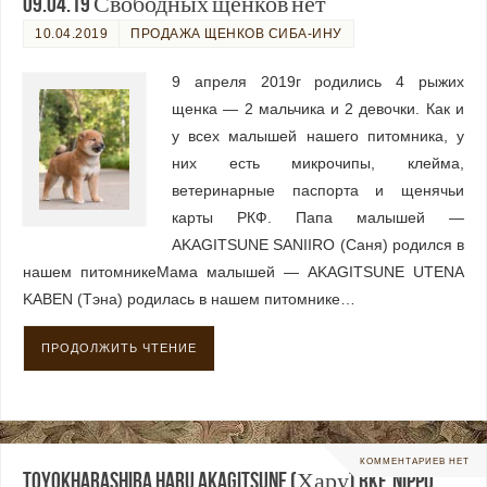
09.04.19 Свободных щенков нет
10.04.2019
ПРОДАЖА ЩЕНКОВ СИБА-ИНУ
9 апреля 2019г родились 4 рыжих
щенка — 2 мальчика и 2 девочки. Как и
у всех малышей нашего питомника, у
них есть микрочипы, клейма,
ветеринарные паспорта и щенячьи
карты РКФ. Папа малышей —
AKAGITSUNE SANIIRO (Саня) родился в
нашем питомникеМама малышей — AKAGITSUNE UTENA
KABEN (Тэна) родилась в нашем питомнике…
ПРОДОЛЖИТЬ ЧТЕНИЕ
КОММЕНТАРИЕВ НЕТ
TOYOKHARASHIBA HARU AKAGITSUNE (Хару) RKF, NIPPO