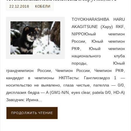
22.12.2018
КОБЕЛИ
TOYOKHARASHIBA HARU
AKAGITSUNE (Хару) RKF,
NIPPOЮный чемпион
России, Юный чемпион
РКФ, Юный чемпион
национального клуба
породы, Юный
грандчемпион России, Чемпион России, Чемпион РКФ,
кандидат в чемпионы НКПТесты: Ганглиозидоз 1 —
носительство не выявлено, глаза чистые, пателла — 0/0,
дисплазия бедра — А (GM1-N/N, eyes clear, patela 0/0, HD-A)
Заводчик: Ирина…
ПРОДОЛЖИТЬ ЧТЕНИЕ