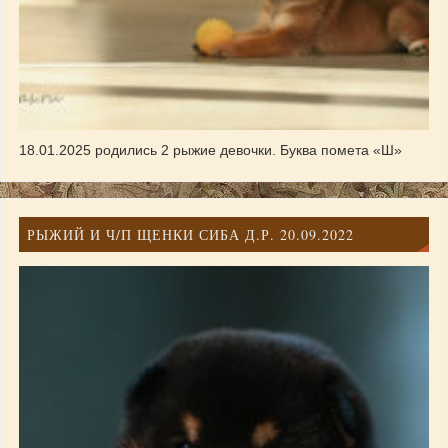
18.01.2025 родились 2 рыжие девочки. Буква помета «Ш»
РЫЖИЙ И Ч/П ЩЕНКИ СИБА Д.Р. 20.09.2022