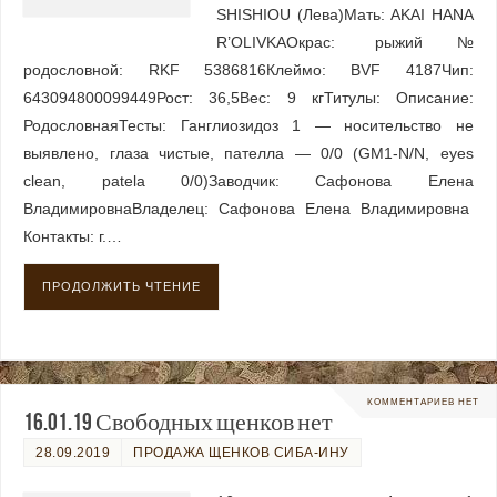
SHISHIOU (Лева)Мать: AKAI HANA
R’OLIVKAОкрас: рыжий№
родословной: RKF 5386816Клеймо: BVF 4187Чип:
643094800099449Рост: 36,5Вес: 9 кгТитулы: Описание:
РодословнаяТесты: Ганглиозидоз 1 — носительство не
выявлено, глаза чистые, пателла — 0/0 (GM1-N/N, eyes
clean, patela 0/0)Заводчик: Сафонова Елена
ВладимировнаВладелец: Сафонова Елена Владимировна
Контакты: г.…
ПРОДОЛЖИТЬ ЧТЕНИЕ
КОММЕНТАРИЕВ НЕТ
16.01.19 Свободных щенков нет
28.09.2019
ПРОДАЖА ЩЕНКОВ СИБА-ИНУ