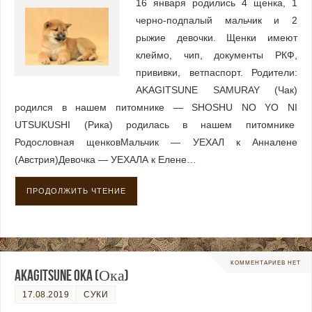
16 января родились 4 щенка, 1
черно-подпалый мальчик и 2
рыжие девочки. Щенки имеют
клеймо, чип, документы РКФ,
прививки, ветпаспорт. Родители:
AKAGITSUNE SAMURAY (Чак)
родился в нашем питомнике — SHOSHU NO YO NI
UTSUKUSHI (Рика) родилась в нашем питомнике
Родословная щенковМальчик — УЕХАЛ к Анналене
(Австрия)Девочка — УЕХАЛА к Елене…
ПРОДОЛЖИТЬ ЧТЕНИЕ
КОММЕНТАРИЕВ НЕТ
AKAGITSUNE OKA (Ока)
17.08.2019
СУКИ