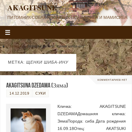
AKAGITSUNE
ПИТОМНИК СОБАК ЯПОНСКИХ ПОРОД СИБА И МАМИСИБА
Главная
»
Записи с меткой "щенки шиба-ину"
МЕТКА:
ЩЕНКИ ШИБА-ИНУ
КОММЕНТАРИЕВ НЕТ
AKAGITSUNA DZEDAMA (Зяма)
14.12.2019
СУКИ
Кличка: AKAGITSUNE
DZEDAMAДомашняя кличка:
ЗямаПорода: сиба Дата рождения
16.09.18Отец: AKATSUKI