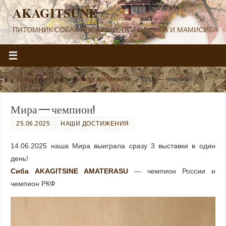
AKAGITSUNE
ПИТОМНИК СОБАК ЯПОНСКИХ ПОРОД СИБА И МАМИСИБА
Главная
»
О нас
»
Наши достижения
»
Мира — чемпион!
Мира — чемпион!
25.06.2025
НАШИ ДОСТИЖЕНИЯ
14.06.2025 наша Мира выиграла сразу 3 выставки в один
день!
Сиба AKAGITSINE AMATERASU
— чемпион России и
чемпион РКФ