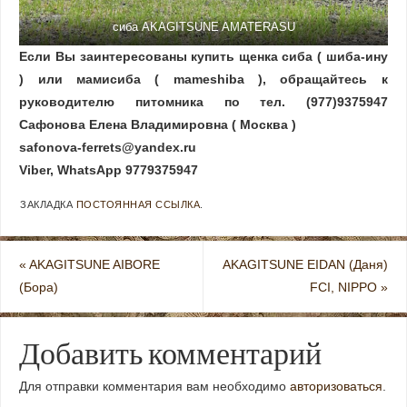
сиба AKAGITSUNE AMATERASU
Если Вы заинтересованы купить щенка сиба ( шиба-ину
) или мамисиба ( mameshiba ), обращайтесь к
руководителю питомника по тел. (977)9375947
Сафонова Елена Владимировна ( Москва )
safonova-ferrets@yandex.ru
Viber, WhatsApp 9779375947
ЗАКЛАДКА
ПОСТОЯННАЯ ССЫЛКА
.
«
AKAGITSUNE AIBORE
AKAGITSUNE EIDAN (Даня)
(Бора)
FCI, NIPPO
»
Добавить комментарий
Для отправки комментария вам необходимо
авторизоваться
.