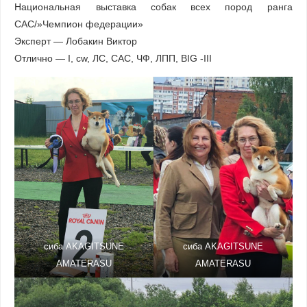
Национальная выставка собак всех пород ранга
САС/»Чемпион федерации»
Эксперт — Лобакин Виктор
Отлично — I, cw, ЛС, САС, ЧФ, ЛПП, BIG -III
сиба AKAGITSUNE
сиба AKAGITSUNE
AMATERASU
AMATERASU