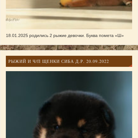
18.01.2025 родились 2 рыжие девочки. Буква помета «Ш»
РЫЖИЙ И Ч/П ЩЕНКИ СИБА Д.Р. 20.09.2022