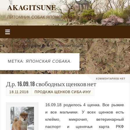
AKAGITSUNE
ПИТОМНИК СОБАК ЯПОНСКИХ ПОРОД СИБА И МАМИСИБА
Главная
»
Записи с меткой "японская собака."
МЕТКА:
ЯПОНСКАЯ СОБАКА.
КОММЕНТАРИЕВ НЕТ
Д.р. 16.09.18 свободных щенков нет
18.11.2018
ПРОДАЖА ЩЕНКОВ СИБА-ИНУ
16.09.18 родилось 4 щенка. Все рыжие
и все мальчики. У всех щенков есть
клеймо, микрочип, ветеринарный
паспорт и щенячья карта РКФ