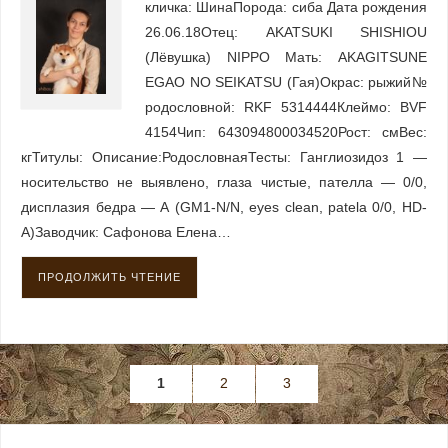
кличка: ШинаПорода: сиба Дата рождения
26.06.18Отец: AKATSUKI SHISHIOU
(Лёвушка) NIPPO Мать: AKAGITSUNE
EGAO NO SEIKATSU (Гая)Окрас: рыжий№
родословной: RKF 5314444Клеймо: BVF
4154Чип: 643094800034520Рост: смВес:
кгТитулы: Описание:РодословнаяТесты: Ганглиозидоз 1 —
носительство не выявлено, глаза чистые, пателла — 0/0,
дисплазия бедра — А (GM1-N/N, eyes clean, patela 0/0, HD-
A)Заводчик: Сафонова Елена…
ПРОДОЛЖИТЬ ЧТЕНИЕ
1
2
3