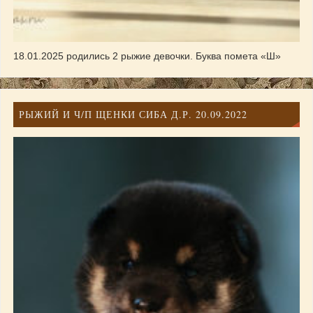
18.01.2025 родились 2 рыжие девочки. Буква помета «Ш»
РЫЖИЙ И Ч/П ЩЕНКИ СИБА Д.Р. 20.09.2022