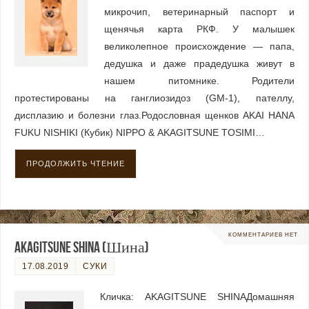
микрочип, ветеринарный паспорт и
щенячья карта РКФ. У малышек
великолепное происхождение — папа,
дедушка и даже прадедушка живут в
нашем питомнике. Родители
протестированы на ганглиозидоз (GM-1), пателлу,
дисплазию и болезни глаз.Родословная щенков AKAI HANA
FUKU NISHIKI (Кубик) NIPPO & AKAGITSUNE TOSIMI…
ПРОДОЛЖИТЬ ЧТЕНИЕ
КОММЕНТАРИЕВ НЕТ
AKAGITSUNE SHINA (Шина)
17.08.2019
СУКИ
Кличка: AKAGITSUNE SHINAДомашняя