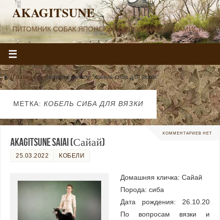
AKAGITSUNE
ПИТОМНИК СОБАК ЯПОНСКИХ ПОРОД СИБА И МАМИСИБА
Главная
»
Записи с меткой "кобель сиба для вязки"
МЕТКА:
КОБЕЛЬ СИБА ДЛЯ ВЯЗКИ
КОММЕНТАРИЕВ НЕТ
AKAGITSUNE SAIAI (Сайай)
25.03.2022
КОБЕЛИ
Домашняя кличка: Сайай
Порода: сиба
Дата рождения: 26.10.20
По вопросам вязки и