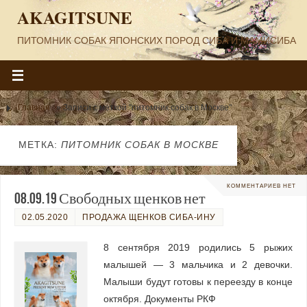
AKAGITSUNE
ПИТОМНИК СОБАК ЯПОНСКИХ ПОРОД СИБА И МАМИСИБА
Главная
»
Записи с меткой "питомник собак в Москве"
МЕТКА:
ПИТОМНИК СОБАК В МОСКВЕ
КОММЕНТАРИЕВ НЕТ
08.09.19 Свободных щенков нет
02.05.2020
ПРОДАЖА ЩЕНКОВ СИБА-ИНУ
8 сентября 2019 родились 5 рыжих
малышей — 3 мальчика и 2 девочки.
Малыши будут готовы к переезду в конце
октября. Документы РКФ