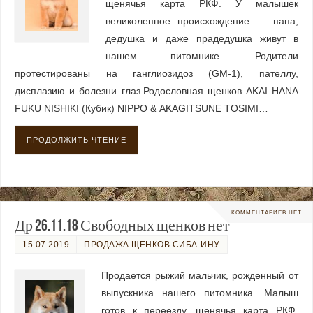
щенячья карта РКФ. У малышек
великолепное происхождение — папа,
дедушка и даже прадедушка живут в
нашем питомнике. Родители
протестированы на ганглиозидоз (GM-1), пателлу,
дисплазию и болезни глаз.Родословная щенков AKAI HANA
FUKU NISHIKI (Кубик) NIPPO & AKAGITSUNE TOSIMI…
ПРОДОЛЖИТЬ ЧТЕНИЕ
КОММЕНТАРИЕВ НЕТ
Др 26.11.18 Свободных щенков нет
15.07.2019
ПРОДАЖА ЩЕНКОВ СИБА-ИНУ
Продается рыжий мальчик, рожденный от
выпускника нашего питомника. Малыш
готов к переезду, щенячья карта РКФ,